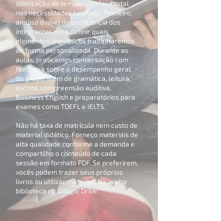
otimização do tempo, com foco total
nas necessidades coletivas. Primeiro,
analiso o nível de proficiência dos
integrantes para definir quais
elementos linguísticos trabalharemos
de forma personalizada. Durante as
aulas, praticamos conversação com
feedback sobre o desempenho geral
do grupo, além de gramática, leitura,
escrita, compreensão auditiva,
Business English e preparatórios para
exames como TOEFL e IELTS.
Não há taxa de matrícula nem custo de
material didático. Forneço materiais de
alta qualidade conforme a demanda e
compartilho o conteúdo de cada
sessão em formato PDF. Se preferirem,
vocês podem trazer seus próprios
livros ou utilizar materiais da minha
biblioteca no Google Drive.