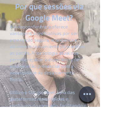
Por que sessões via
Google Meet?
A videoconferência oferece
vantagens significativas por ser
uma opção segura, econômica e
altamente conveniente para ambas
as partes. A tecnologia atual nos
permite replicar a experiência de
uma reunião presencial sem a
necessidade de deslocamento
físico.
Utilizo o Google Meet, uma das
plataformas mais rápidas e
confiáveis do mercado, facilitando o
compartilhamento de áudio, vídeo e
tela com total integração ao seu
calendário, garantindo estabilidade
mesmo em conexões variadas.