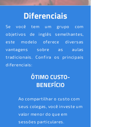
Diferenciais
Se você tem um grupo com
objetivos de inglês semelhantes,
este modelo oferece diversas
vantagens sobre as aulas
tradicionais. Confira os principais
diferenciais:
ÓTIMO CUSTO-
BENEFÍCIO
Ao compartilhar o custo com
seus colegas, você investe um
valor menor do que em
sessões particulares.