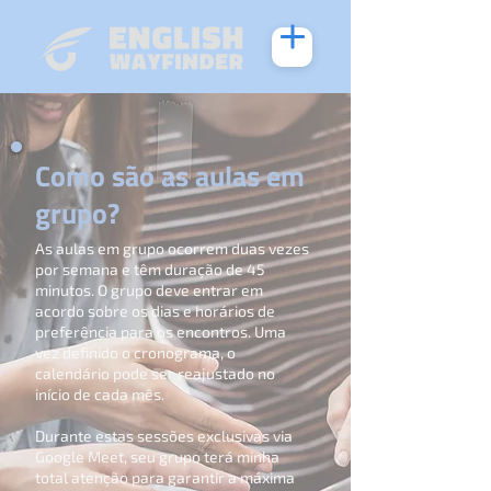
Como são as aulas em
grupo?
As aulas em grupo ocorrem duas vezes
por semana e têm duração de 45
minutos. O grupo deve entrar em
acordo sobre os dias e horários de
preferência para os encontros. Uma
vez definido o cronograma, o
calendário pode ser reajustado no
início de cada mês.
Durante estas sessões exclusivas via
Google Meet, seu grupo terá minha
total atenção para garantir a máxima